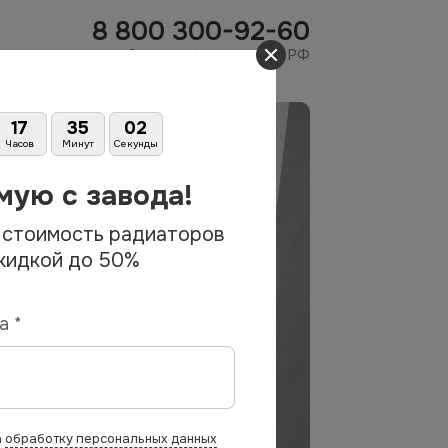
8 800 300-92-60
Звоните бесплатно по РФ
17
35
00
Часов
Минут
Секунд
мую с завода!
 стоимость радиаторов
скидкой до 50%
а *
а
обработку персональных данных