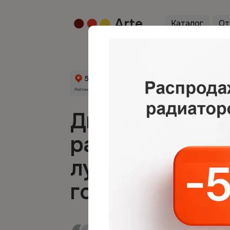
Arte
Каталог
От
Дизайнерские
радиаторы Art
лучшие модел
года от 7500 ₽
1838 цветов и оттенков