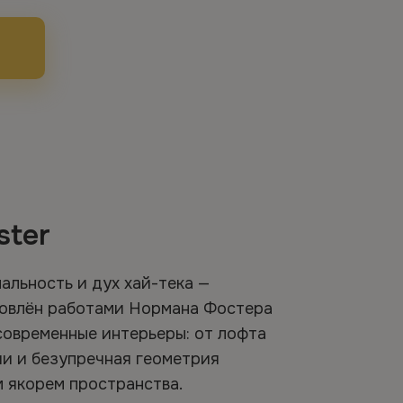
ster
льность и дух хай-тека —
новлён работами Нормана Фостера
современные интерьеры: от лофта
ии и безупречная геометрия
 якорем пространства.