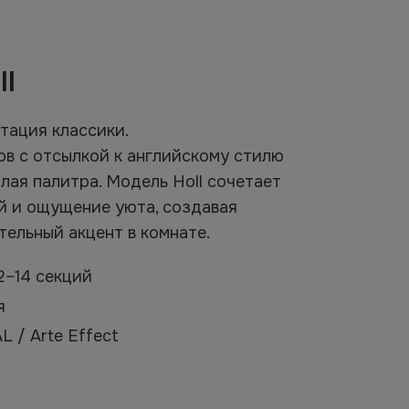
l
тация классики.
ов с отсылкой к английскому стилю
тлая палитра. Модель Holl сочетает
й и ощущение уюта, создавая
тельный акцент в комнате.
 2–14 секций
ия
L / Arte Effect