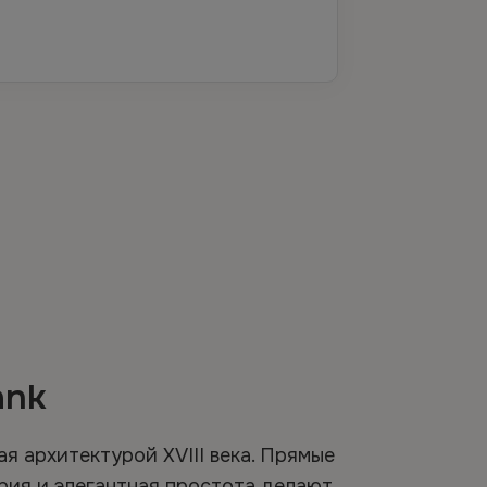
ank
ая архитектурой XVIII века. Прямые
рия и элегантная простота делают