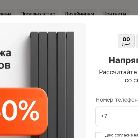
зывы
Производство
Дизайнерам
Контакты
00
Дней
Напря
Рассчитайте
со 
e:
и 2026
Номер телефон
-50%
Даю согласие н