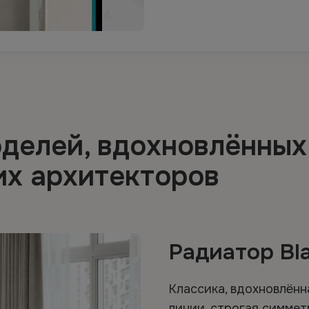
оделей, вдохновлённых
их архитекторов
Радиатор Bl
Классика, вдохновлённ
линии, строгая симмет